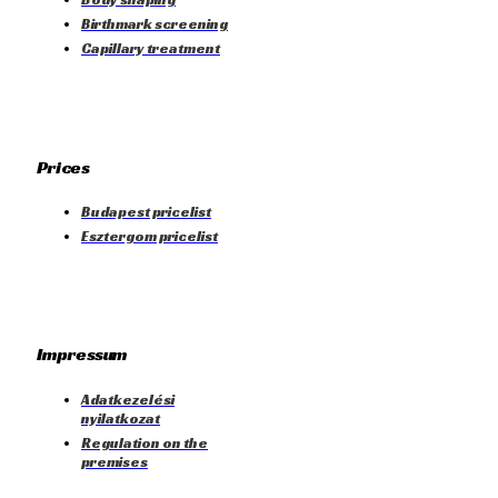
Birthmark screening
Capillary treatment
Prices
Budapest pricelist
Esztergom pricelist
Impressum
Adatkezelési
nyilatkozat
Regulation on the
premises