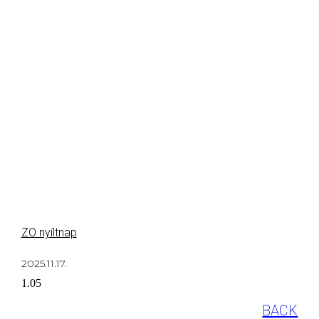
ZO nyíltnap
2025.11.17.
BACK