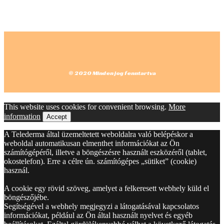
© 2020 Minden jog fenntartva
This website uses cookies for convenient browsing.
More
information
Accept
A Telederma által üzemeltetett weboldalra való belépéskor a
weboldal automatikusan elmenthet információkat az Ön
számítógépéről, illetve a böngészésre használt eszközéről (tablet,
okostelefon). Erre a célre ún. számítógépes „sütiket” (cookie)
használ.
A cookie egy rövid szöveg, amelyet a felkeresett webhely küld el
böngészőjébe.
Segítségével a webhely megjegyzi a látogatásával kapcsolatos
információkat, például az Ön által használt nyelvet és egyéb