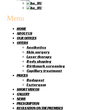
Menu
HOME
ABOUT US
OUR OFFICES
OFFERS
Aesthetics
Skin surgery
Laser therapy
Body shaping
Birthmark screening
Capillary treatment
PRICES
Budapest
Esztergom
SHORT VIDEOS
GALLERY
NEWS
PRESCRIPTION
REGULATION ON THE PREMISES