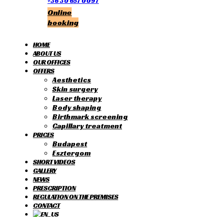
+36 30 657 0097
Online
booking
HOME
ABOUT US
OUR OFFICES
OFFERS
Aesthetics
Skin surgery
Laser therapy
Body shaping
Birthmark screening
Capillary treatment
PRICES
Budapest
Esztergom
SHORT VIDEOS
GALLERY
NEWS
PRESCRIPTION
REGULATION ON THE PREMISES
CONTACT