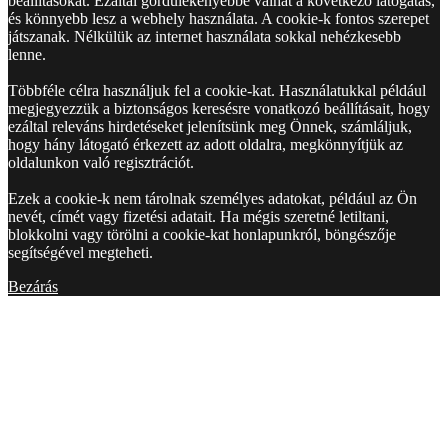
beállításokat. Ezáltal gördülékenyebbé válhat a következő látogatás,
és könnyebb lesz a webhely használata. A cookie-k fontos szerepet
játszanak. Nélkülük az internet használata sokkal nehézkesebb
lenne.
Többféle célra használjuk fel a cookie-kat. Használatukkal például
megjegyezzük a biztonságos keresésre vonatkozó beállításait, hogy
ezáltal releváns hirdetéseket jelenítsünk meg Önnek, számláljuk,
hogy hány látogató érkezett az adott oldalra, megkönnyítjük az
oldalunkon való regisztrációt.
Ezek a cookie-k nem tárolnak személyes adatokat, például az Ön
nevét, címét vagy fizetési adatait. Ha mégis szeretné letiltani,
blokkolni vagy törölni a cookie-kat honlapunkról, böngészője
segítségével megteheti.
Bezárás