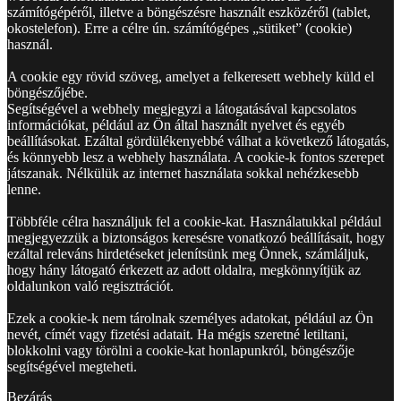
számítógépéről, illetve a böngészésre használt eszközéről (tablet,
okostelefon). Erre a célre ún. számítógépes „sütiket” (cookie)
használ.
A cookie egy rövid szöveg, amelyet a felkeresett webhely küld el
böngészőjébe.
Segítségével a webhely megjegyzi a látogatásával kapcsolatos
információkat, például az Ön által használt nyelvet és egyéb
beállításokat. Ezáltal gördülékenyebbé válhat a következő látogatás,
és könnyebb lesz a webhely használata. A cookie-k fontos szerepet
játszanak. Nélkülük az internet használata sokkal nehézkesebb
lenne.
Többféle célra használjuk fel a cookie-kat. Használatukkal például
megjegyezzük a biztonságos keresésre vonatkozó beállításait, hogy
ezáltal releváns hirdetéseket jelenítsünk meg Önnek, számláljuk,
hogy hány látogató érkezett az adott oldalra, megkönnyítjük az
oldalunkon való regisztrációt.
Ezek a cookie-k nem tárolnak személyes adatokat, például az Ön
nevét, címét vagy fizetési adatait. Ha mégis szeretné letiltani,
blokkolni vagy törölni a cookie-kat honlapunkról, böngészője
segítségével megteheti.
Bezárás