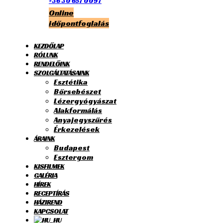
+36 30 657 0097
Online
időpontfoglalás
KEZDŐLAP
RÓLUNK
RENDELŐINK
SZOLGÁLTATÁSAINK
Esztétika
Bőrsebészet
Lézergyógyászat
Alakformálás
Anyajegyszűrés
Érkezelések
ÁRAINK
Budapest
Esztergom
KISFILMEK
GALÉRIA
HÍREK
RECEPTÍRÁS
HÁZIREND
KAPCSOLAT