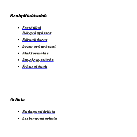
Szolgáltatásaink
Esztétikai
Bőrgyógyászat
Bőrsebészet
Lézergyógyászat
Alakformálás
Anyajegyszűrés
Érkezelések
Árlista
Budapesti árlista
Esztergomi árlista