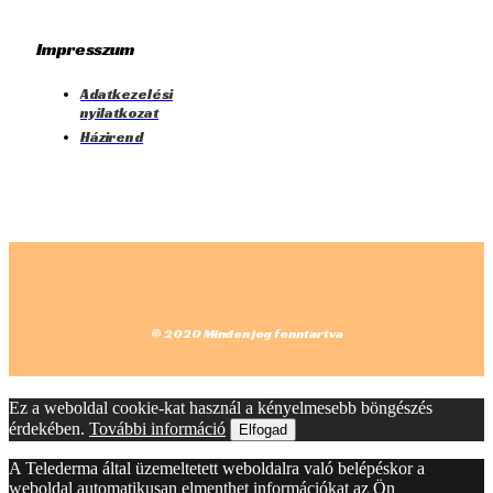
Impresszum
Adatkezelési
nyilatkozat
Házirend
© 2020 Minden jog fenntartva
Ez a weboldal cookie-kat használ a kényelmesebb böngészés
érdekében.
További információ
Elfogad
A Telederma által üzemeltetett weboldalra való belépéskor a
weboldal automatikusan elmenthet információkat az Ön