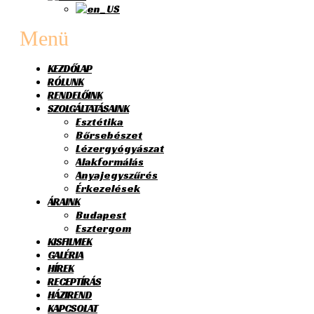
Menü
KEZDŐLAP
RÓLUNK
RENDELŐINK
SZOLGÁLTATÁSAINK
Esztétika
Bőrsebészet
Lézergyógyászat
Alakformálás
Anyajegyszűrés
Érkezelések
ÁRAINK
Budapest
Esztergom
KISFILMEK
GALÉRIA
HÍREK
RECEPTÍRÁS
HÁZIREND
KAPCSOLAT